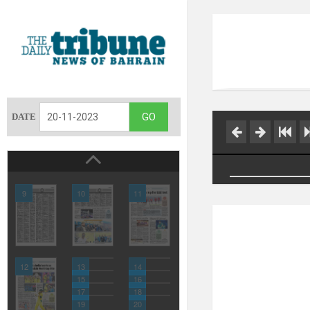
DATE
9
10
11
12
13
14
15
16
17
18
19
20